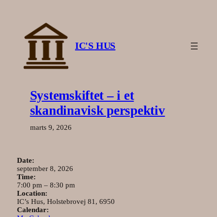
Spring
til
indhold
IC'S HUS
Systemskiftet – i et
skandinavisk perspektiv
marts 9, 2026
Date:
september 8, 2026
Time:
7:00 pm
–
8:30 pm
Location:
IC’s Hus, Holstebrovej 81, 6950
Calendar: